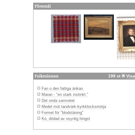
199 st
Visa
Fan o den fattiga änkan.
Maran - "en stark instinkt."
Det onda samvetet
Medel mot tandvärk-kyrkklocksmörja
Formel för "blodstäning"
Ko, dödad av osynlig hingst