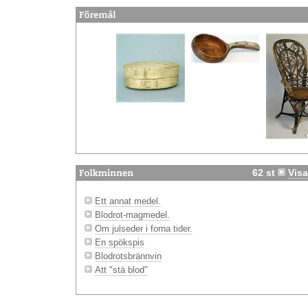
62 st
Visa
Ett annat medel.
Blodrot-magmedel.
Om julseder i forna tider.
En spökspis
Blodrotsbrännvin
Att "stä blod"